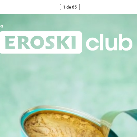
1
de
65
es