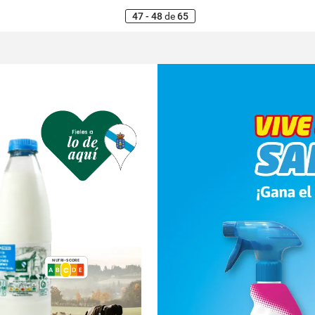
47 - 48
de
65
NUTRI-SCORE
C
A
B
C
E
D