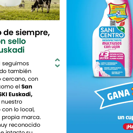
o
de
siempre,
on
sello
uskadi
I
seguimos
do
también
o
cercano,
con
como
el
San
SKI
Euskadi,
nuestro
o
con
lo
local,
a
propia
marca.
uy
reconocido
ne
intacto
su