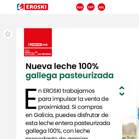
en
EROSKI
Nueva
leche
100%
gallega
pasteurizada
E
n
EROSKI
trabajamos
para
impulsar
la
venta
de
proximidad.
Si
compras
en
Galicia,
puedes
disfrutar
de
esta
leche
entera
pasteurizada
gallega
100%,
con
leche
procedente
de
granjas