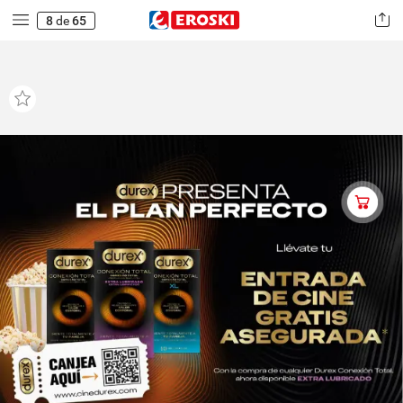
8
de
65