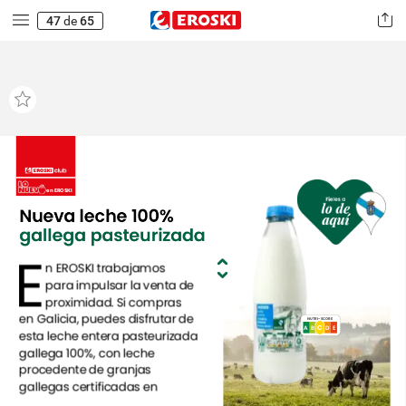
47
de
65
en
EROSKI
Nueva
leche
100%
gallega
pasteurizada
E
n
EROSKI
trabajamos
para
impulsar
la
venta
de
proximidad.
Si
compras
en
Galicia,
puedes
disfrutar
de
NUTRI-SCORE
C
A
B
C
E
D
esta
leche
entera
pasteurizada
gallega
100%,
con
leche
procedente
de
granjas
gallegas
certificadas
en
bienestar
animal
y
sometida
a