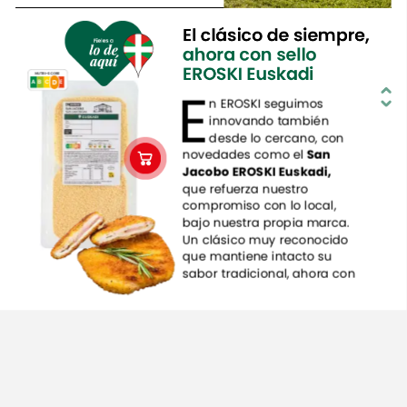
rigurosos
controles
de
calidad.
Es
una
leche
pasteurizada
El
clásico
de
siempre,
(no
UHT),
con
un
tratamiento
ahora
con
sello
térmico
más
suave,
que
EROSKI
Euskadi
NUTRI-SCORE
ayuda
a
conservar
su
sabor
D
A
B
D
C
E
E
natural
y
su
valor
nutritivo.
n
EROSKI
seguimos
Además,
se
recoge
sin
largos
innovando
también
recorridos
y
llega
en
una
desde
lo
cercano,
con
botella
de
1
litro
de
plástico
novedades
como
el
San
100%
reciclado.
Jacobo
EROSKI
Euskadi,
que
refuerza
nuestro
compromiso
con
lo
local,
bajo
nuestra
propia
marca.
Un
clásico
muy
reconocido
que
mantiene
intacto
su
sabor
tradicional,
ahora
con
el
sello
EROSKI
Euskadi
como
garantía
de
confianza
y
proximidad.
Elaborado
con
56%
de
fiambre
de
cerdo,
combina
un
rebozado
clásico
crujiente
con
queso
fundido
para