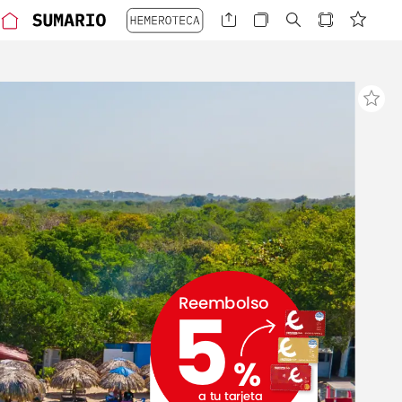
Reembolso
5
%
a
tu
tarjeta