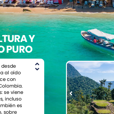
LTURA
Y
O
PURO
desde
la
al
oído
ce
con
Colombia.
s:
se
viene
s,
incluso
ambién
es
,
sobre