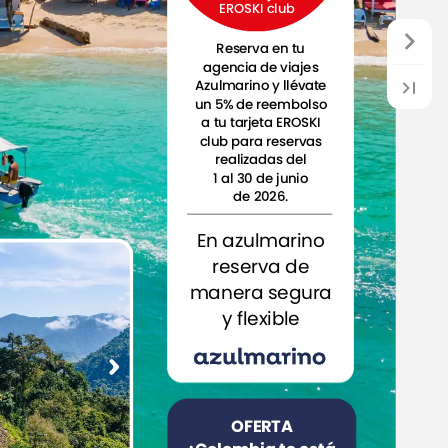
EROSKI
club
Reserva
en
tu
agencia
de
viajes
Azulmarino
y
llévate
un
5%
de
reembolso
a
tu
tarjeta
EROSKI
club
para
reservas
realizadas
del
1
al
30
de
junio
de
2026.
En
azulmarino
reserva
de
manera
segura
y
flexible
OFERTA