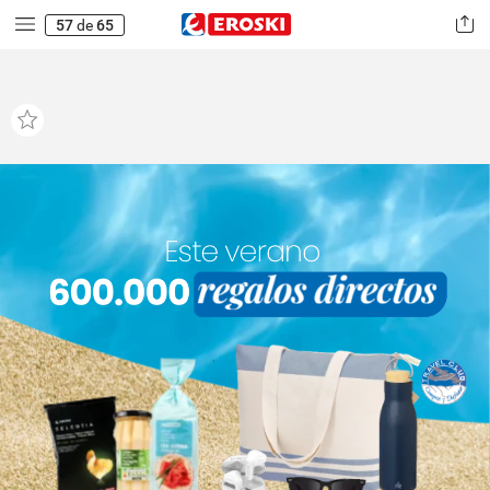
57
de
65
Este
verano
600.000