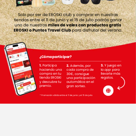
Solo
por
ser
de
EROSKI
club
y
comprar
en
nuestras
tiendas
entre
el
11
de
junio
y
el
15
de
julio
podrás
ganar
uno
de
nuestros
miles
de
vales
con
productos
gratis
EROSKI
o
Puntos
Travel
Club
para
disfrutar
del
verano.
¿Cómo
participar?
1.
Participa
3.
Y
juega
en
2.
Además,
por
haciendo
una
la
app
para
cada
compra
de
compra
en
tu
llevarte
más
30€,
consigue
tienda
EROSKI
regalos.
una
participación
y
descubre
tu
automática
en
el
premio.
gran
sorteo.
*
Promoción
válida
entre
el
11
de
junio
y
el
15
de
julio.