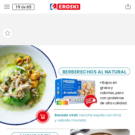
19
de
65
BERBERECHOS
AL
NATURAL
Bajos
en
grasa
y
calorías,
pero
con
proteínas
NUTRI-SCORE
de
alta
calidad.
B
A
B
C
E
D
Bocado
viral:
ceviche
exprés
con
lima
y
cebolla
morada.