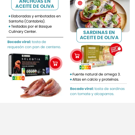
ANCHOAS
EN
ACEITE
DE
OLIVA
Elaboradas
y
embotadas
en
Santoña
(Cantabria).
Testadas
por
el
Basque
SARDINAS
EN
Culinary
Center.
ACEITE
DE
OLIVA
Bocado
viral:
tosta
de
requesón
con
pan
de
centeno.
NUTRI-SCORE
B
A
B
C
E
D
Fuente
natural
de
omega
3.
NUTRI-SCORE
E
D
C
E
A
B
Altas
en
calcio
y
proteínas.
Bocado
viral:
tosta
de
sardinas
con
tomate
y
alcaparras.