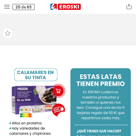
20
de
65
CALAMARES
EN
ESTAS
LATAS
SU
TINTA
TIENEN
PREMIO
En
EROSKI
cuidamos
nuestros
productos
y
también
a
quienes
nos
leen.
Consigue
una
de
las
5
tarjetas
regalo
de
50
€
que
NUTRI-SCORE
C
A
B
C
E
D
repartimos
cada
mes.
Altos
en
proteína.
Hay
variedades
de
¿QUÉ
TIENES
QUE
HACER?
calamares
y
chipirones