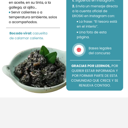
1.
Síguenos
en
Instagram.
en
aceite,
en
su
tinta,
a
la
2.
Envía
un
mensaje
directo
gallega,
al
ajillo...
a
la
cuenta
oficial
de
Servir
calientes
o
a
EROSKI
en
Instagram
con:
temperatura
ambiente,
solos
La
frase:
“El
tesoro
está
o
acompañados.
en
el
interio”.
Una
foto
de
esta
Bocado
viral:
cazuelita
página.
de
calamar
caliente.
Bases
legales
del
concurso
GRACIAS
POR
LEERNOS,
POR
QUERER
ESTAR
INFORMADA
Y
POR
FORMAR
PARTE
DE
ESTA
COMUNIDAD
QUE
CRECE
Y
SE
RENUEVA
CONTIGO.