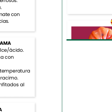
terrosos.
.
mate
con
ias.
RAMA
lce/ácido.
sa
con
temperatura
racimo.
nfitados
al
A