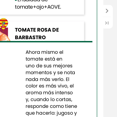
tomate+ajo+AOVE.
TOMATE
ROSA
DE
BARBASTRO
Sabor
dulce
y
poca
acidez.
Ahora
mismo
el
tomate
está
en
Producto
delicado,
uno
de
sus
mejores
ideal
para
consumirlo
momentos
y
se
nota
rápido.
nada
más
verlo.
El
Steak
tartar
vegetal
de
color
es
más
vivo,
el
tomate.
aroma
más
intenso
y,
cuando
lo
cortas,
responde
como
tiene
TOMATE
NEGRO
DE
que
hacerlo:
jugoso
y