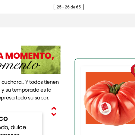
25 - 26
de
65
A
MOMENTO,
mento
s
cuchara…
Y
todos
tienen
d
y
su
temporada
es
la
xpresa
todo
su
sabor.
CO
ndo,
dulce