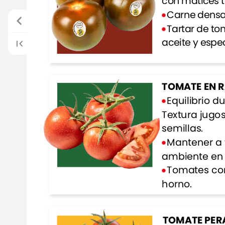
con
matices
Carne
densa
Tartar
de
to
aceite
y
espec
TOMATE
EN
Equilibrio
du
Textura
jugo
semillas.
Mantener
a
ambiente
en
Tomates
co
horno.
TOMATE
PER