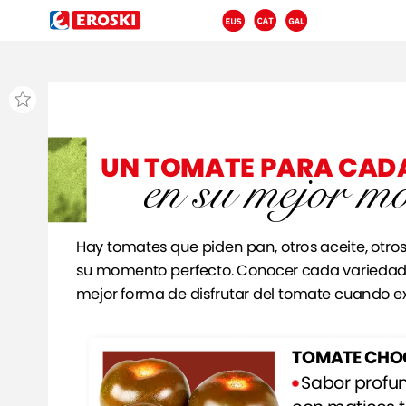
UN
TOMATE
PARA
CAD
en
su
mejor
mo
Hay
tomates
que
piden
pan,
otros
aceite,
otro
su
momento
perfecto.
Conocer
cada
varieda
mejor
forma
de
disfrutar
del
tomate
cuando
e
TOMATE
CHO
Sabor
profu