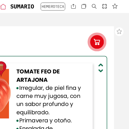
TOMATE
FEO
DE
ARTAJONA
Irregular,
de
piel
fina
y
carne
muy
jugosa,
con
un
sabor
profundo
y
equilibrado.
Primavera
y
otoño.
Ensalada
de