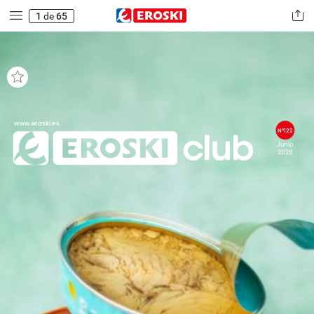
1
de
65
www.eroski.es
Nº122
Junio
2026