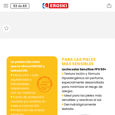
53
de
65
PARA
LAS
PIELES
La
protección
solar
MÁS
SENSIBLES
que
te
ofrece
EROSKI
y
Leche
solar
Sensitive
FPS
50+
belle&SUN:
Textura
loción
y
fórmula
Filtros
UVA
+
UVB
hipoalergénica
sin
perfume,
equilibrados
y
especialmente
desarrollada
fotoestables,
para
minimizar
el
riesgo
de
respetuosos
alergia.
con
los
océanos.
Ideal
para
las
pieles
más
Factor
de
protección
sensibles
y
reactivas
al
sol.
avalado
por
análisis
en
Dermatológicamente
base
a
normas
ISO.
testada.
Protección
de
amplio
espectro.