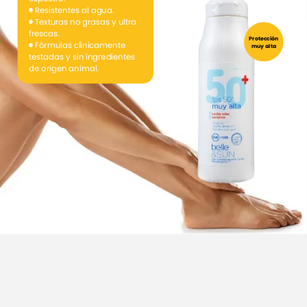
Resistentes
al
agua.
Texturas
no
grasas
y
ultra
frescas.
Protección
Fórmulas
clínicamente
muy
alta
testadas
y
sin
ingredientes
de
origen
animal.