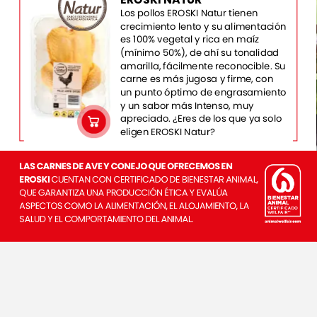
Los
pollos
EROSKI
Natur
tienen
crecimiento
lento
y
su
alimentación
es
100%
vegetal
y
rica
en
maíz
(mínimo
50%),
de
ahí
su
tonalidad
amarilla,
fácilmente
reconocible.
Su
carne
es
más
jugosa
y
firme,
con
un
punto
óptimo
de
engrasamiento
y
un
sabor
más
Intenso,
muy
apreciado.
¿Eres
de
los
que
ya
solo
eligen
EROSKI
Natur?
LAS
CARNES
DE
AVE
Y
CONEJO
QUE
OFRECEMOS
EN
EROSKI
CUENTAN
CON
CERTIFICADO
DE
BIENESTAR
ANIMAL,
QUE
GARANTIZA
UNA
PRODUCCIÓN
ÉTICA
Y
EVALÚA
ASPECTOS
COMO
LA
ALIMENTACIÓN,
EL
ALOJAMIENTO,
LA
SALUD
Y
EL
COMPORTAMIENTO
DEL
ANIMAL.