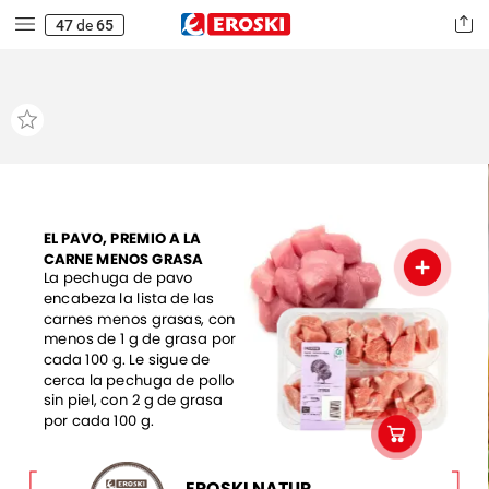
47
de
65
EL
PAVO,
PREMIO
A
LA
CARNE
MENOS
GRASA
La
pechuga
de
pavo
encabeza
la
lista
de
las
carnes
menos
grasas,
con
menos
de
1
g
de
grasa
por
cada
100
g.
Le
sigue
de
cerca
la
pechuga
de
pollo
sin
piel,
con
2
g
de
grasa
por
cada
100
g.
EROSKI
NATUR