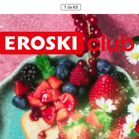
1
de
65
es