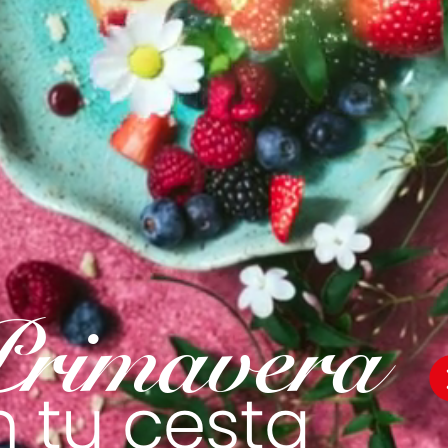
rimavera
n
tu
cesta