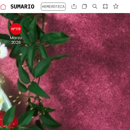
Nº119
Marzo
2026