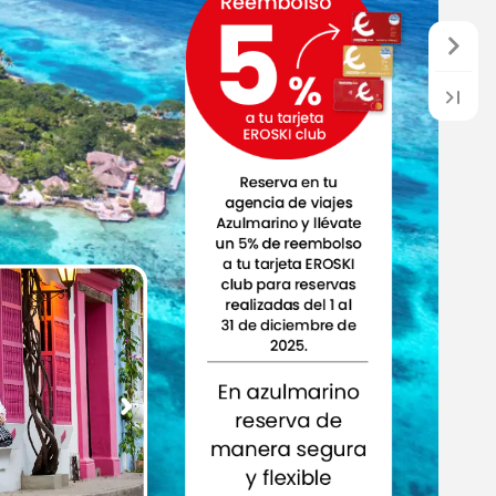
Reembolso
5
%
a
tu
tarjeta
EROSKI
club
Reserva
en
tu
agencia
de
viajes
Azulmarino
y
llévate
un
5%
de
reembolso
a
tu
tarjeta
EROSKI
club
para
reservas
realizadas
del
1
al
31
de
diciembre
de
2025.
En
azulmarino
reserva
de
manera
segura
y
flexible