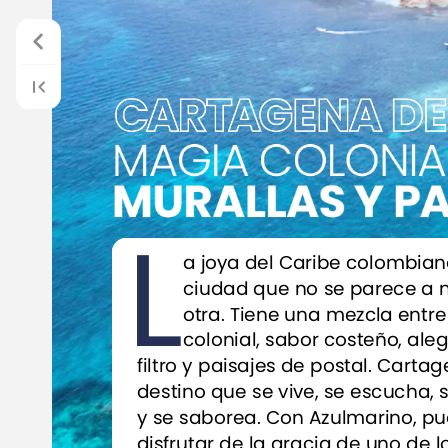
MAGIA
COLONIA
MURALLAS
Y
P
L
a
joya
del
Caribe
colombian
ciudad
que
no
se
parece
a
otra.
Tiene
una
mezcla
entre
colonial,
sabor
costeño,
aleg
filtro
y
paisajes
de
postal.
Cartag
destino
que
se
vive,
se
escucha,
y
se
saborea.
Con
Azulmarino,
pu
disfrutar
de
la
gracia
de
uno
de
l