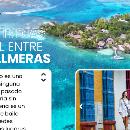
L
ENTRE
ALMERAS
o
es
una
ninguna
pasado
ría
sin
ena
es
un
se
baila
edes
os
lugares