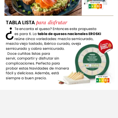
NUTRI-SCORE
D
E
D
C
A
B
para
disfrutar
¿
TABLA
LISTA
Te
encanta
el
queso?
Entonces
esta
propuesta
es
para
ti.
La
tabla
de
quesos
nacionales
EROSKI
reúne
cinco
variedades:
mezcla
semicurado,
mezcla
viejo
tostado,
ibérico
curado,
oveja
semicurado
y
cabra
semicurado.
Doce
cuñitas
listas
para
servir,
compartir
y
disfrutar
sin
complicaciones.
Perfecta
para
probar
estas
Navidades
de
manera
fácil
y
deliciosa.
Además,
está
siempre
a
buen
precio.
NUTRI-SCORE
D
E
D
C
A
B