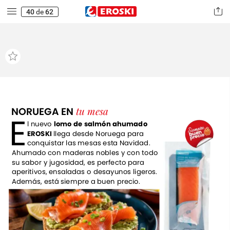
40
de
62
tu
mesa
NORUEGA
EN
E
l
nuevo
lomo
de
salmón
ahumado
EROSKI
llega
desde
Noruega
para
conquistar
las
mesas
esta
Navidad.
Ahumado
con
maderas
nobles
y
con
todo
su
sabor
y
jugosidad,
es
perfecto
para
aperitivos,
ensaladas
o
desayunos
ligeros.
Además,
está
siempre
a
buen
precio.