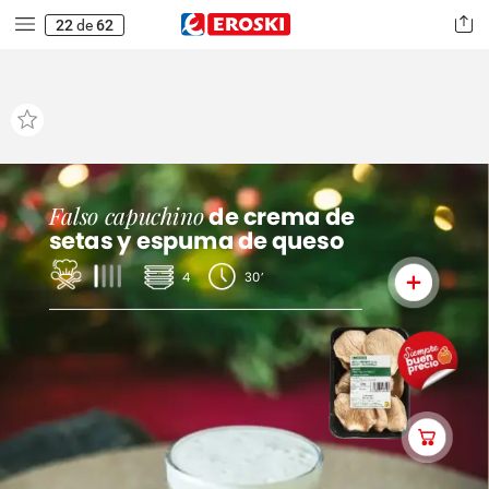
22
de
62
F
also
capuchino
de
crema
de
setas
y
espuma
de
queso
4
30’