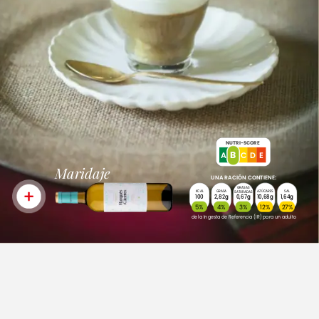
NUTRI-SCORE
B
A
B
C
E
D
Maridaje
UNA
RACIÓN
CONTIENE:
GRASAS
KCAL
GRASA
AZÚCARES
SAL
SATURADAS
100
2,82g
0,67g
10,68g
1,64g
5%
4%
3%
12%
27%
de
la
Ingesta
de
Referencia
(IR)
para
un
adulto