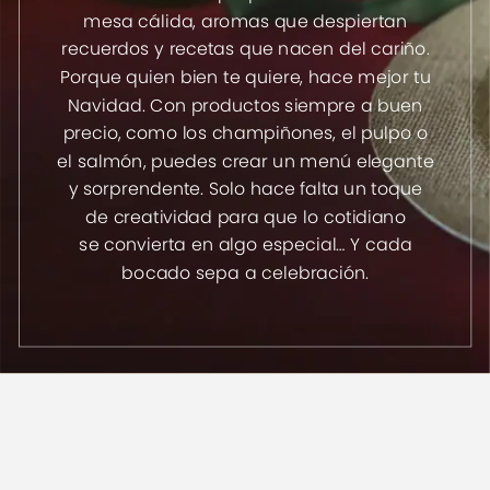
mesa
cálida,
aromas
que
despiertan
recuerdos
y
recetas
que
nacen
del
cariño.
Porque
quien
bien
te
quiere,
hace
mejor
tu
Navidad.
Con
productos
siempre
a
buen
precio,
como
los
champiñones,
el
pulpo
o
el
salmón,
puedes
crear
un
menú
elegante
y
sorprendente.
Solo
hace
falta
un
toque
de
creatividad
para
que
lo
cotidiano
se
convierta
en
algo
especial…
Y
cada
bocado
sepa
a
celebración.