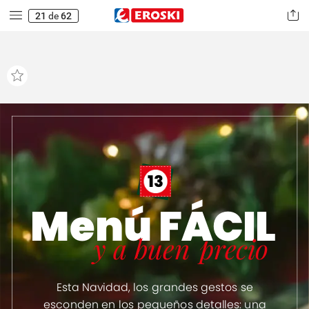
21
de
62
13
M
enú
FÁCIL
y
a
buen
precio
Esta
Navidad,
los
grandes
gestos
se
esconden
en
los
pequeños
detalles:
una