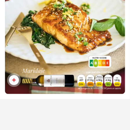
NUTRI-SCORE
B
A
B
C
D
E
Maridaje
UNA
RACIÓN
CONTIENE:
GRASAS
KCAL
GRASA
AZÚCARES
SAL
SATURADAS
407
27,13g
4,50g
4,14g
1,83g
20%
39%
23%
5%
30%
de
la
Ingesta
de
Referencia
(IR)
para
un
adulto