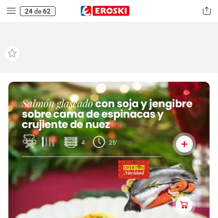
24
de
62
S
almón
glaseado
con
soja
y
jengibre
sobre
cama
de
espinacas
y
crujiente
de
nuez
4
25’