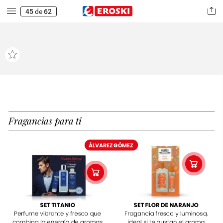
45
de
62
F
ragancias
para
ti
ÁLVAREZ
GÓMEZ
SET
TITANIO
SET
FLOR
DE
NARANJO
Perfume
vibrante
y
fresco
que
Fragancia
fresca
y
luminosa,
combina
la
energía
de
aromas
ideal
si
te
gustan
el
aroma