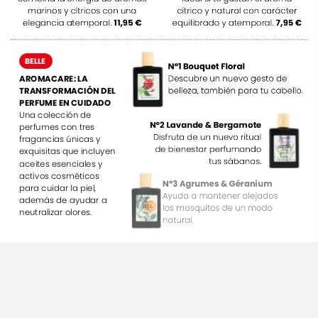
marinos
y
cítricos
con
una
cítrico
y
natural
con
carácter
elegancia
atemporal.
11,95
€
equilibrado
y
atemporal.
7,95
€
BELLE
Nº1
Bouquet
Floral
Descubre
un
nuevo
gesto
de
AROMACARE:
LA
belleza,
también
para
tu
cabello.
TRANSFORMACIÓN
DEL
PERFUME
EN
CUIDADO
Una
colección
de
Nº2
Lavande
&
Bergamote
perfumes
con
tres
Disfruta
de
un
nuevo
ritual
fragancias
únicas
y
de
bienestar
perfumando
exquisitas
que
incluyen
tus
sábanas.
aceites
esenciales
y
activos
cosméticos
Nº3
Agrumes
&
Géranium
para
cuidar
la
piel,
Ayuda
a
mantener
alejados
además
de
ayudar
a
los
mosquitos
de
un
modo
neutralizar
olores.
natural.