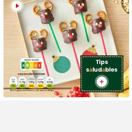
Tips
NUTRI-SCORE
B
A
B
E
C
D
s
lud
bles
UNA
RACIÓN
CONTIENE:
GRASAS
KCAL
GRASA
AZÚCARES
SAL
SATURADAS
131
5,72g
2,80g
11,69g
0,03g
7%
8%
14%
13%
0%
de
la
Ingesta
de
Referencia
(IR)
para
un
adulto