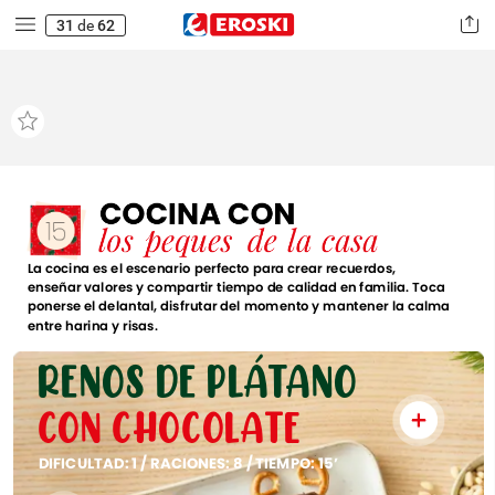
31
de
62
COCINA
CON
15
los
peques
de
la
casa
La
cocina
es
el
escenario
perfecto
para
crear
recuerdos,
enseñar
valores
y
compartir
tiempo
de
calidad
en
familia.
Toca
ponerse
el
delantal,
disfrutar
del
momento
y
mantener
la
calma
entre
harina
y
risas.
RENOS
DE
PLÁTANO
CON
CHOCOLATE
DIFICULTAD:
1
/
RACIONES:
8
/
TIEMPO:
15’