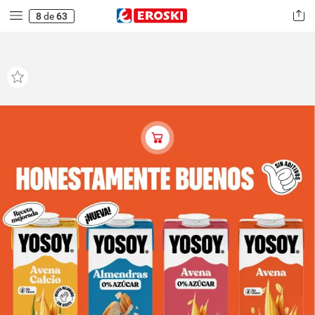
8
de
63