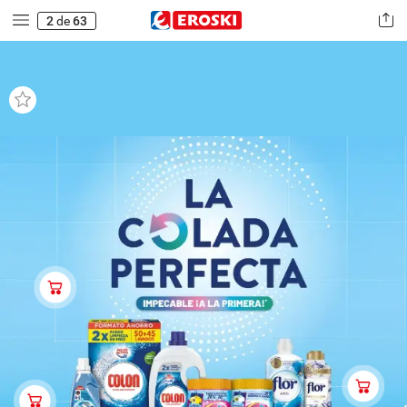
2
de
63