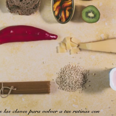
s
las
claves
para
volver
a
tus
rutinas
con