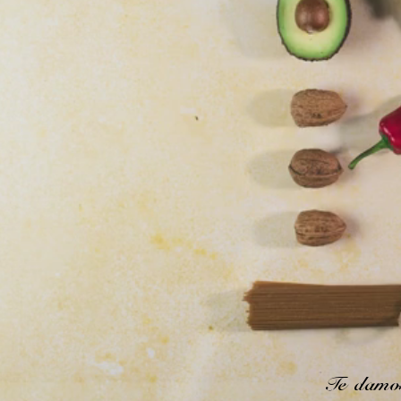
Te
damo