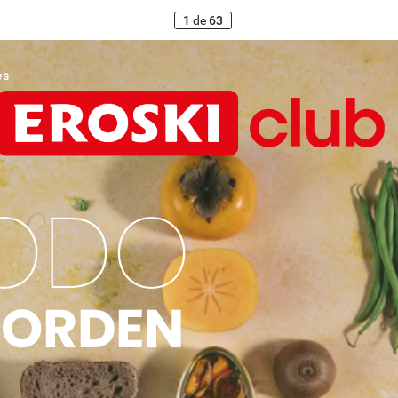
1
de
63
es
ODO
ORDEN