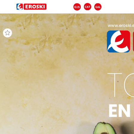
www.eroski.
T
EN