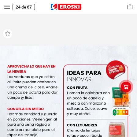
24
de
67
APROVECHA
LO
QUE
HAY
EN
IDEAS
PARA
LA
NEVERA
Las
verduras
que
ya
están
INNOVAR
al
límite
pueden
acabar
en
una
crema
deliciosa.
Añade
CON
FRUTA
un
poco
de
patata
para
dar
Hornea
la
calabaza
con
cuerpo
¡y
listo!
un
poco
de
canela
y
mezcla
con
manzana
salteada.
Dulce,
suave
CONGELA
SIN
MIEDO
NUTRI-SCORE
A
E
D
C
A
B
y
muy
otoñal.
Haz
más
cantidad
y
guarda
en
porciones.
Vienen
genial
para
una
cena
rápida
o
CON
LEGUMBRES
como
primer
plato
para
el
Crema
de
lentejas
táper
del
trabajo.
rojas
y
coco:
rápida