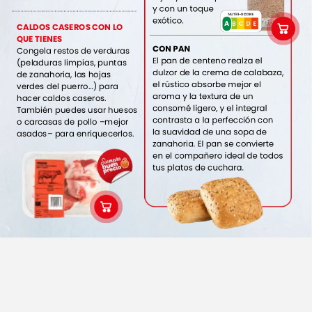
y
con
un
toque
NUTRI-SCORE
exótico.
A
E
D
C
A
B
CALDOS
CASEROS
CON
LO
QUE
TIENES
CON
PAN
Congela
restos
de
verduras
El
pan
de
centeno
realza
el
(peladuras
limpias,
puntas
dulzor
de
la
crema
de
calabaza,
de
zanahoria,
las
hojas
el
rústico
absorbe
mejor
el
verdes
del
puerro…)
para
aroma
y
la
textura
de
un
hacer
caldos
caseros.
consomé
ligero,
y
el
integral
También
puedes
usar
huesos
contrasta
a
la
perfección
con
o
carcasas
de
pollo
–mejor
la
suavidad
de
una
sopa
de
asados–
para
enriquecerlos.
zanahoria.
El
pan
se
convierte
en
el
compañero
ideal
de
todos
tus
platos
de
cuchara.