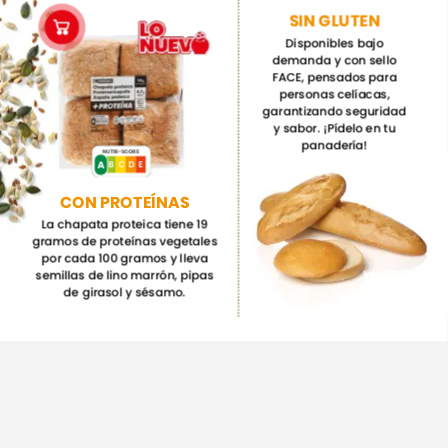
SIN
GLUTEN
Disponibles
bajo
demanda
y
con
sello
FACE,
pensados
para
personas
celíacas,
garantizando
seguridad
y
sabor.
¡Pídelo
en
tu
panadería!
NUTRI-SCORE
A
E
D
C
A
B
CON
PROTEÍNAS
La
chapata
proteica
tiene
19
gramos
de
proteínas
vegetales
por
cada
100
gramos
y
lleva
semillas
de
lino
marrón,
pipas
de
girasol
y
sésamo.