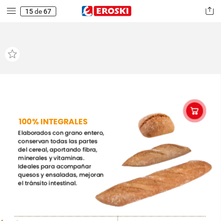
15
de
67
100%
INTEGRALES
Elaborados
con
grano
entero,
conservan
todas
las
partes
del
cereal,
aportando
fibra,
minerales
y
vitaminas.
Ideales
para
acompañar
quesos
y
ensaladas,
mejoran
el
tránsito
intestinal.