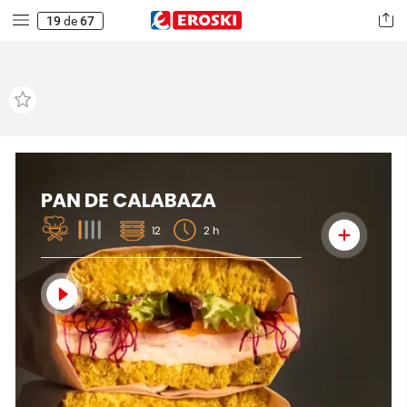
19
de
67
PAN
DE
CALABAZA
12
2
h