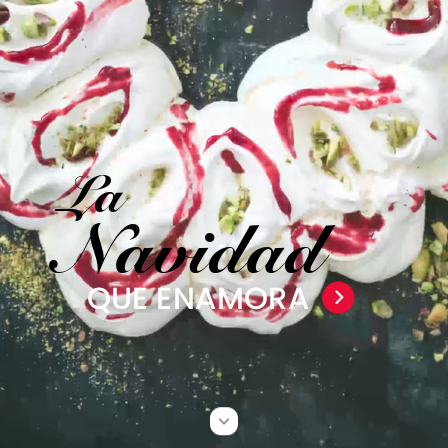
La
Navidad
QUE
ENAMORA