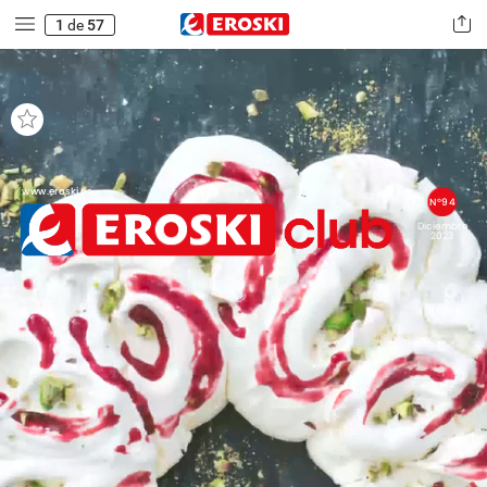
1
de
57
www.eroski.es
Nº94
Diciembre
2023