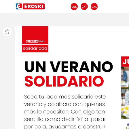
solidaridad
UN
VERANO
J
SOLIDARIO
Saca
tu
lado
más
solidario
este
verano
y
colabora
con
quienes
más
lo
necesitan.
Con
algo
tan
sencillo
como
decir
“sí”
al
pasar
por
caja,
ayudamos
a
construir