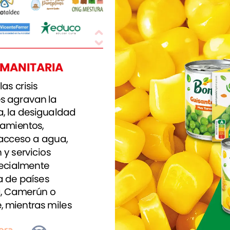
MANITARIA
las
crisis
es
agravan
la
,
la
desigualdad
amientos,
acceso
a
agua,
n
y
servicios
ecialmente
a
de
países
,
Camerún
o
,
mientras
miles
migrantes