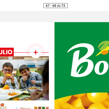
67 - 68
de
73
ULIO