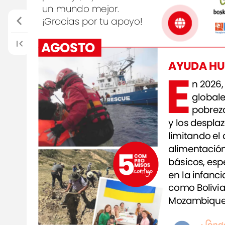
un
mundo
mejor.
¡Gracias
por
tu
apoyo!
AGOSTO
AYUDA
HU
E
n
2026,
global
pobreza
y
los
desplaz
limitando
el
alimentació
básicos,
esp
en
la
infanci
como
Bolivia
Mozambique
de
personas