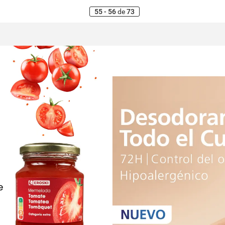
55 - 56
de
73
e