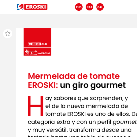
en
EROSKI
Mermelada
de
tomate
EROSKI:
un
giro
gourmet
H
ay
sabores
que
sorprenden,
y
el
de
la
nueva
mermelada
de
tomate
EROSKI
es
uno
de
ellos.
D
categoría
extra
y
con
un
perfil
gourmet
y
muy
versátil,
transforma
desde
una