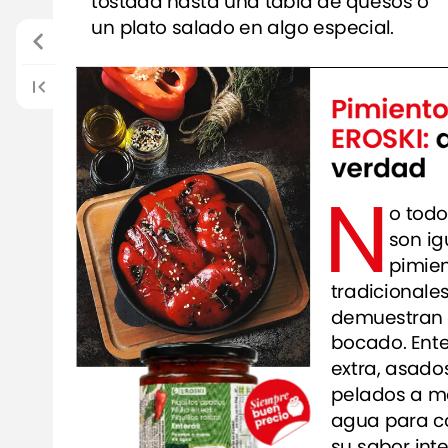
tostada
hasta
una
tabla
de
quesos
o
un
plato
salado
en
algo
especial.
Pimiento
EROSKI:
verdad
N
o
todo
son
ig
pimie
tradicionale
demuestran
bocado.
Ente
extra,
asado
pelados
a
m
agua
para
c
su
sabor
int