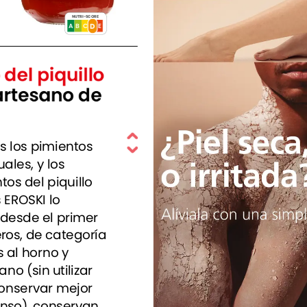
NUTRI-SCORE
D
A
B
C
E
del
piquillo
artesano
de
s
los
pimientos
uales,
y
los
ntos
del
piquillo
s
EROSKI
lo
desde
el
primer
ros,
de
categoría
s
al
horno
y
ano
(sin
utilizar
onservar
mejor
enso),
conservan