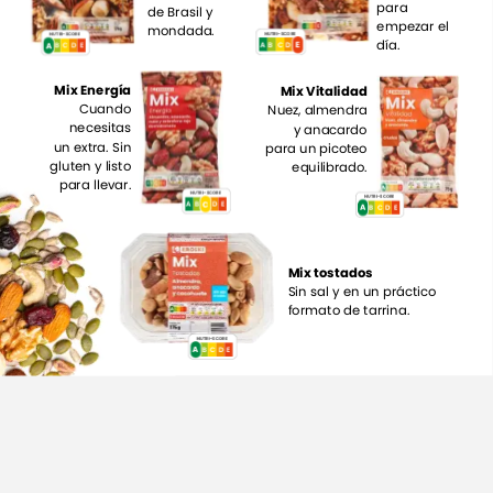
para
de
Brasil
y
empezar
el
mondada.
NUTRI-SCORE
NUTRI-SCORE
día.
E
D
E
C
A
B
A
A
B
C
E
D
Mix
Energía
Mix
Vitalidad
Cuando
Nuez,
almendra
necesitas
y
anacardo
un
extra.
Sin
para
un
picoteo
gluten
y
listo
equilibrado.
para
llevar.
NUTRI-SCORE
NUTRI-SCORE
C
A
B
C
E
D
A
A
B
C
E
D
Mix
tostados
Sin
sal
y
en
un
práctico
formato
de
tarrina.
NUTRI-SCORE
A
A
B
C
E
D