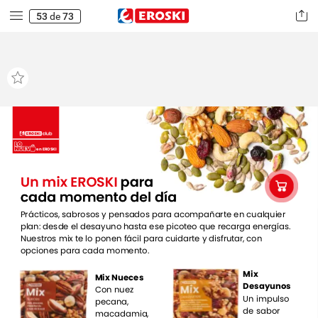
53
de
73
en
EROSKI
Un
mix
EROSKI
para
cada
momento
del
día
Prácticos,
sabrosos
y
pensados
para
acompañarte
en
cualquier
plan:
desde
el
desayuno
hasta
ese
picoteo
que
recarga
energías.
Nuestros
mix
te
lo
ponen
fácil
para
cuidarte
y
disfrutar,
con
opciones
para
cada
momento.
Mix
Mix
Nueces
Desayunos
Con
nuez
Un
impulso
pecana,
de
sabor
macadamia,