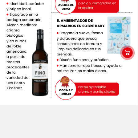
precio
y
comodidad
en
Identidad,
carácter
ACEITES
DE
la
cocina
y
origen
local.
OLIVA
Elaborado
en
la
bodega
centenaria
5.
AMBIENTADOR
DE
Alvear,
mediante
ARMARIOS
EN
SOBRE
BABY
crianza
Fragancia
suave,
fresca
biológica
y
duradera
que
evoca
y
en
cubas
sensaciones
de
ternura
y
de
roble
limpieza
delicada
en
tus
americano,
prendas.
a
partir
de
Diseño
funcional
y
práctico.
mostos
Mantiene
la
ropa
fresca
y
ayuda
a
procedentes
neutralizar
los
malos
olores.
de
la
variedad
de
uva
Pedro
Por
su
agradable
Ximénez.
COCINA
Y
aroma
y
bonito
diseño
HOGAR