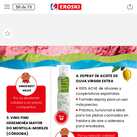
50
de
73
4.
ESPRAY
DE
ACEITE
DE
OLIVA
VIRGEN
EXTRA
VINOS
BEST
100%
AOVE
de
olivares
y
VALUE
cooperativas
españolas.
Por
su
excelente
Formato
espray
para
un
uso
calidad
a
un
precio
más
preciso.
competitivo
Práctico,
funcional
e
ideal
para
tus
platos
cocinados
en
3.
VINO
FINO
freidora
de
aire
o
aderezos
HEGEMONÍA
MAYOR
para
ensaladas.
DO
MONTILLA-MORILES
(CÓRDOBA)
Por
su
relación
calidad