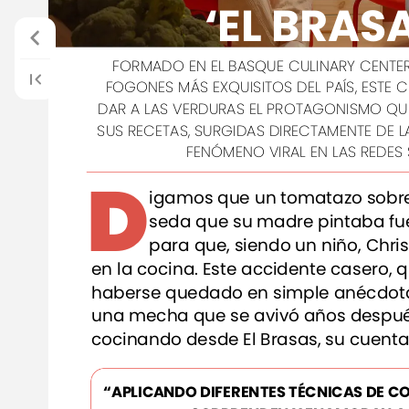
‘EL
BRASA
FORMADO
EN
EL
BASQUE
CULINARY
CENTE
FOGONES
MÁS
EXQUISITOS
DEL
PAÍS,
ESTE
C
DAR
A
LAS
VERDURAS
EL
PROTAGONISMO
QU
SUS
RECETAS,
SURGIDAS
DIRECTAMENTE
DE
L
FENÓMENO
VIRAL
EN
LAS
REDES
D
igamos
que
un
tomatazo
sobr
seda
que
su
madre
pintaba
fu
para
que,
siendo
un
niño,
Chri
en
la
cocina.
Este
accidente
casero,
q
haberse
quedado
en
simple
anécdot
una
mecha
que
se
avivó
años
despué
cocinando
desde
El
Brasas,
su
cuenta
y
lo
hace
con
la
conciencia
tranquila
una
alimentación
plant-based
que
al
“APLICANDO
DIFERENTES
TÉCNICAS
DE
CO