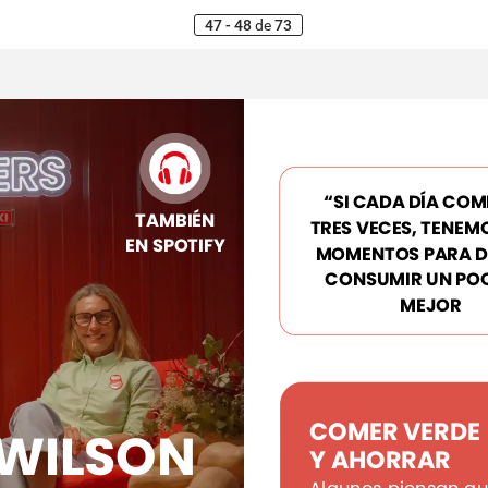
47 - 48
de
73
“SI
CADA
DÍA
COM
TAMBIÉN
TRES
VECES,
TENEM
EN
SPOTIFY
MOMENTOS
PARA
D
CONSUMIR
UN
PO
MEJOR
COMER
VERDE
WILSON
Y
AHORRAR