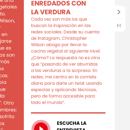
e
una
ENREDADOS
CON
getales
LA
VERDURA
to.
Cada
vez
son
más
los
que
Wilson,
buscan
la
inspiración
en
las
r
redes
sociales.
Desde
su
cuenta
e
en
de
Instagram,
Christopher
ijarse
Wilson
aboga
por
llevar
la
ue
es
cocina
vegetal
al
siguiente
nivel.
os
son
¿Cómo?
La
respuesta
no
es
otra
más
que
“pasando
de
ver
aburridas
os
a
las
verduras
a
la
sorpresa.
En
cos.
redes,
me
centro
en
la
comida
bia
diaria
para
darle
un
twist
usando
ue
especias
y
aplicando
técnicas,
da
pero
de
forma
accesible
para
.
Otro
todo
el
mundo”.
umbres:
sofrito
ESCUCHA
LA
os