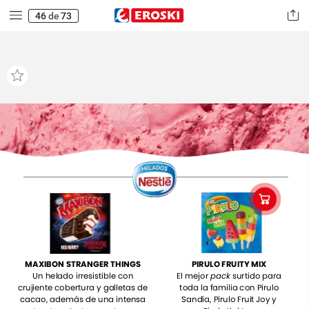
46
de
73
PIRULO
FRUITY
MIX
MAXIBON
STRANGER
THINGS
El
mejor
pack
surtido
para
Un
helado
irresistible
con
toda
la
familia
con
Pirulo
crujiente
cobertura
y
galletas
de
Sandía,
Pirulo
Fruit
Joy
y
cacao,
además
de
una
intensa