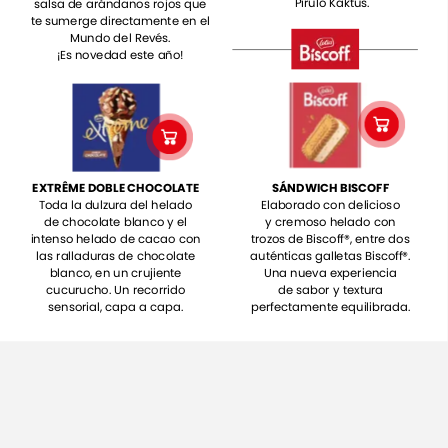
Pirulo
Kaktus.
salsa
de
arándanos
rojos
que
te
sumerge
directamente
en
el
Mundo
del
Revés.
¡Es
novedad
este
año!
EXTRÊME
DOBLE
CHOCOLATE
SÁNDWICH
BISCOFF
Toda
la
dulzura
del
helado
Elaborado
con
delicioso
de
chocolate
blanco
y
el
y
cremoso
helado
con
intenso
helado
de
cacao
con
trozos
de
Biscoff®,
entre
dos
las
ralladuras
de
chocolate
auténticas
galletas
Biscoff®.
blanco,
en
un
crujiente
Una
nueva
experiencia
cucurucho.
Un
recorrido
de
sabor
y
textura
sensorial,
capa
a
capa.
perfectamente
equilibrada.