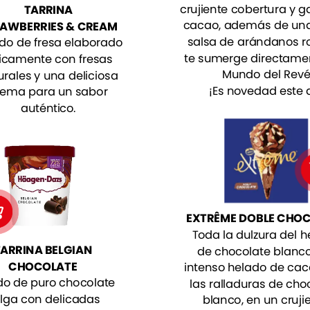
crujiente
cobertura
y
ga
TARRINA
cacao,
además
de
un
AWBERRIES
&
CREAM
salsa
de
arándanos
r
do
de
fresa
elaborado
te
sumerge
directame
icamente
con
fresas
Mundo
del
Revé
urales
y
una
deliciosa
¡Es
novedad
este
rema
para
un
sabor
auténtico.
EXTRÊME
DOBLE
CHOC
Toda
la
dulzura
del
h
TARRINA
BELGIAN
de
chocolate
blanc
CHOCOLATE
intenso
helado
de
cac
do
de
puro
chocolate
las
ralladuras
de
cho
lga
con
delicadas
blanco,
en
un
cruji