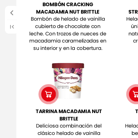
BOMBÓN
CRACKING
MACADAMIA
NUT
BRITTLE
STR
Bombón
de
helado
de
vainilla
Hela
cubierto
de
chocolate
con
ún
leche.
Con
trozos
de
nueces
de
nat
macadamia
caramelizadas
en
c
su
interior
y
en
la
cobertura.
TARRINA
MACADAMIA
NUT
BRITTLE
Deliciosa
combinación
del
Hela
clásico
helado
de
vainilla
be