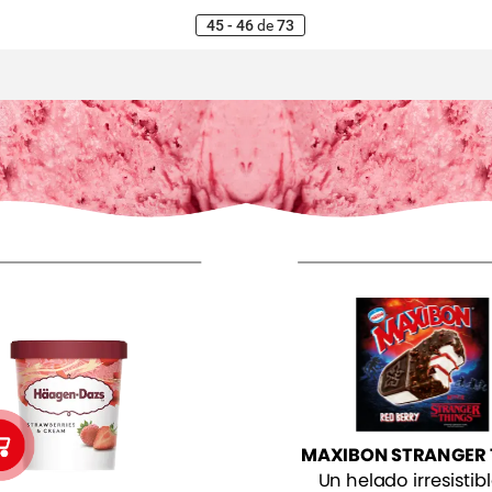
45 - 46
de
73
MAXIBON
STRANGER
Un
helado
irresistib