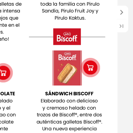
toda
la
familia
con
Pirulo
lletas
de
Sandía,
Pirulo
Fruit
Joy
y
a
intensa
Pirulo
Kaktus.
ojos
que
nte
en
el
s.
año!
OLATE
SÁNDWICH
BISCOFF
elado
Elaborado
con
delicioso
o
y
el
y
cremoso
helado
con
ao
con
trozos
de
Biscoff®,
entre
dos
colate
auténticas
galletas
Biscoff®.
ente
Una
nueva
experiencia