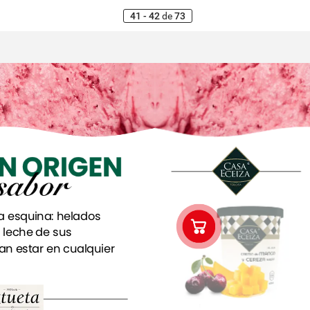
41 - 42
de
73
N
N
ORIGEN
ORIGEN
sabor
sabor
a
esquina:
helados
leche
de
sus
ían
estar
en
cualquier