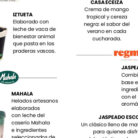
CASA
ECEIZA
Crema
de
mango
IZTUETA
tropical
y
cereza
Elaborado
con
negra:
el
sabor
del
leche
de
vaca
de
verano
en
cada
bienestar
animal
cucharada.
que
pasta
en
las
praderas
vascas.
JASPE
Combi
base
e
ingred
MAHALA
con
el
Helados
artesanos
aromá
elaborados
con
leche
del
JASPEADO
ESC
caserío
Mahala
Un
clásico
lleno
de
mat
e
ingredientes
para
quienes
disf
seleccionados
de