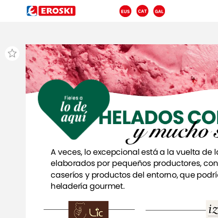
HELADOS
HELADOS
CO
CO
y
y
mucho
mucho
A
veces,
lo
excepcional
está
a
la
vuelta
de
l
elaborados
por
pequeños
productores,
con
caseríos
y
productos
del
entorno,
que
podr
heladería
gourmet.