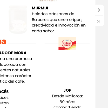
MURMUI
Helados
artesanos
de
Baleares
que
unen
origen,
creatividad
e
innovación
en
cada
sabor.
ADO
DE
MOKA
na
una
cremosa
laborada
con
ientes
naturales
intenso
carácter
tico
del
café.
JOP
OCÉS
Desde
Mallorca:
ices
80
años
rutan
compartiendo