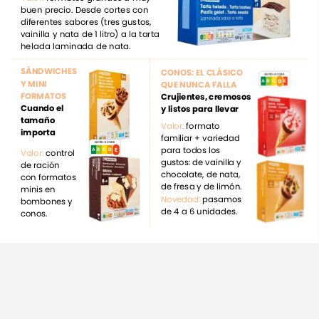
buen
precio.
Desde
cortes
con
diferentes
sabores
(tres
gustos,
vainilla
y
nata
de
1
litro)
a
la
tarta
helada
laminada
de
nata.
SÁNDWICHES
CONOS:
EL
CLÁSICO
NUTRI-SCORE
D
Y
MINI
A
B
D
C
E
QUE
NUNCA
FALLA
FORMATOS
Crujientes,
cremosos
Cuando
el
y
listos
para
llevar
tamaño
Valor:
formato
importa
familiar
+
variedad
NUTRI-SCORE
para
todos
los
E
D
C
E
A
B
Valor:
control
gustos:
de
vainilla
y
de
ración
chocolate,
de
nata,
con
formatos
de
fresa
y
de
limón.
minis
en
Novedad:
pasamos
bombones
y
de
4
a
6
unidades.
conos.