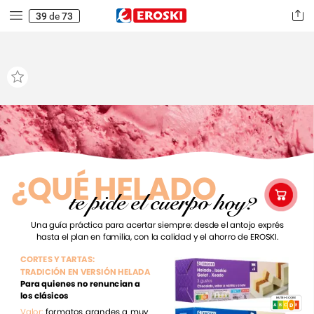
39
de
73
¿QUÉ
HELADO
te
pide
el
cuerpo
hoy?
Una
guía
práctica
para
acertar
siempre:
desde
el
antojo
exprés
hasta
el
plan
en
familia,
con
la
calidad
y
el
ahorro
de
EROSKI.
CORTES
Y
TARTAS:
TRADICIÓN
EN
VERSIÓN
HELADA
Para
quienes
no
renuncian
a
los
clásicos
NUTRI-SCORE
D
A
B
D
C
E
Valor:
formatos
grandes
a
muy