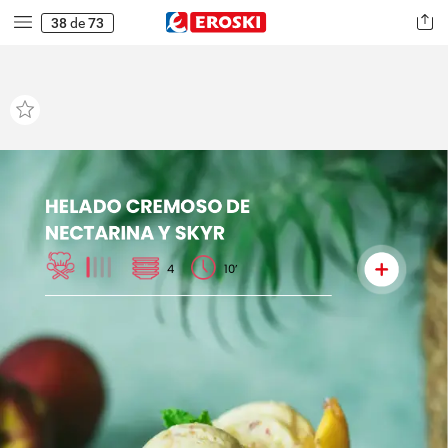
38
de
73
HELADO
CREMOSO
DE
NECTARINA
Y
SKYR
4
10’