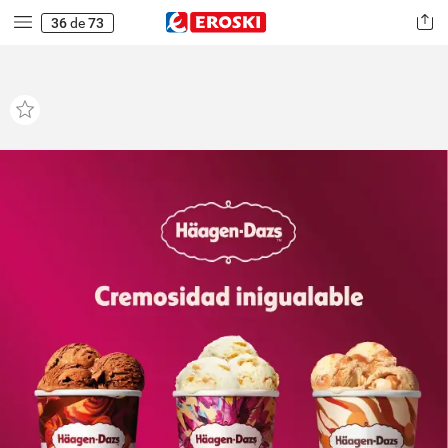
36
de
73