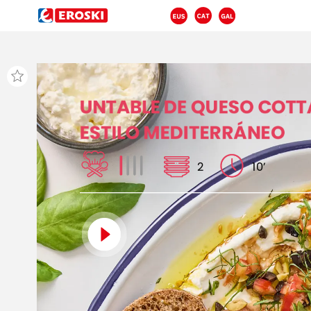
UNTABLE
DE
QUESO
COTT
ESTILO
MEDITERRÁNEO
2
10’