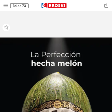
34
de
73