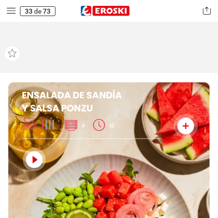
33
de
73
ENSALADA
DE
SANDÍA
Y
SALSA
PONZU
4
15’