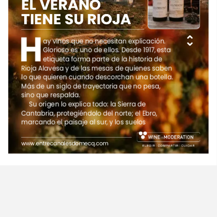
EL
VERANO
TIENE
SU
RIOJA
H
ay
vinos
que
no
necesitan
explicación.
Glorioso
es
uno
de
ellos.
Desde
1917,
esta
etiqueta
forma
parte
de
la
historia
de
Rioja
Alavesa
y
de
las
mesas
de
quienes
saben
lo
que
quieren
cuando
descorchan
una
botella.
Más
de
un
siglo
de
trayectoria
que
no
pesa,
sino
que
respalda.
Su
origen
lo
explica
todo:
la
Sierra
de
Cantabria,
protegiéndolo
del
norte;
el
Ebro,
marcando
el
paisaje
al
sur,
y
los
suelos
arcillocalcáreos
de
Laguardia,
imprimiendo
carácter
desde
la
cepa.
Bodegas
Cosme
www.entrecanalesdomecq.com
Palacio
lleva
generaciones
interpretando
ese
territorio
con
rigor
y
con
respeto,
y
Glorioso
es
el
resultado
más
reconocible
de
ese
trabajo:
un
vino
que
sabe
exactamente
de
dónde
viene
y
no
necesita
disimularlo.
Glorioso
Crianza
y
Glorioso
Reserva
son
dos
formas
de
leer
la
misma
tierra.
El
Crianza
apuesta
por
la
frescura,
la
fruta
y
el
equilibrio.