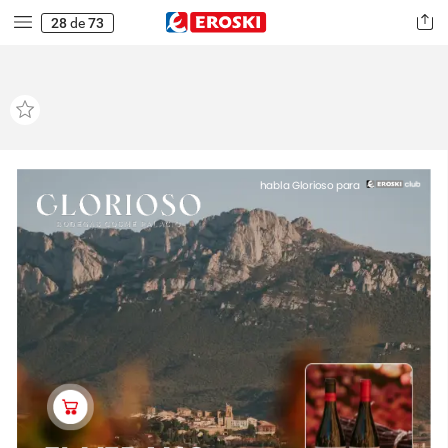
28
de
73
habla
Glorioso
para