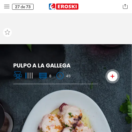
27
de
73
PULPO
A
LA
GALLEGA
8
45’