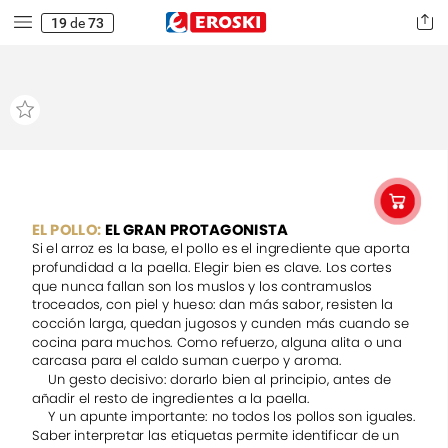
19
de
73
EL
POLLO:
EL
GRAN
PROTAGONISTA
Si
el
arroz
es
la
base,
el
pollo
es
el
ingrediente
que
aporta
profundidad
a
la
paella.
Elegir
bien
es
clave.
Los
cortes
que
nunca
fallan
son
los
muslos
y
los
contramuslos
troceados,
con
piel
y
hueso:
dan
más
sabor,
resisten
la
cocción
larga,
quedan
jugosos
y
cunden
más
cuando
se
cocina
para
muchos.
Como
refuerzo,
alguna
alita
o
una
carcasa
para
el
caldo
suman
cuerpo
y
aroma.
Un
gesto
decisivo:
dorarlo
bien
al
principio,
antes
de
añadir
el
resto
de
ingredientes
a
la
paella.
Y
un
apunte
importante:
no
todos
los
pollos
son
iguales.
Saber
interpretar
las
etiquetas
permite
identificar
de
un