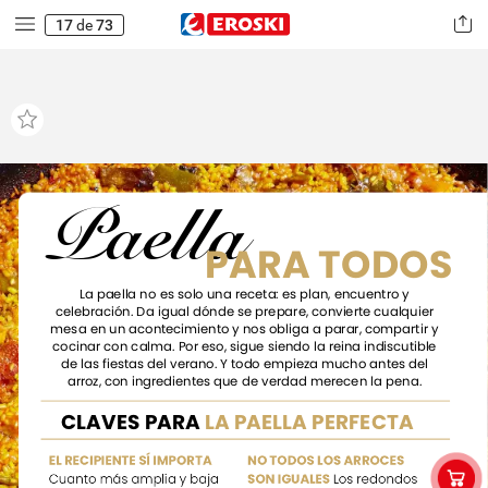
17
de
73
P
aella
PARA
TODOS
La
paella
no
es
solo
una
receta:
es
plan,
encuentro
y
celebración.
Da
igual
dónde
se
prepare,
convierte
cualquier
mesa
en
un
acontecimiento
y
nos
obliga
a
parar,
compartir
y
cocinar
con
calma.
Por
eso,
sigue
siendo
la
reina
indiscutible
de
las
fiestas
del
verano.
Y
todo
empieza
mucho
antes
del
arroz,
con
ingredientes
que
de
verdad
merecen
la
pena.
CLAVES
PARA
LA
PAELLA
PERFECTA
EL
RECIPIENTE
SÍ
IMPORTA
NO
TODOS
LOS
ARROCES
Cuanto
más
amplia
y
baja
SON
IGUALES
Los
redondos