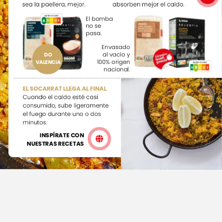
sea
la
paellera,
mejor.
absorben
mejor
el
caldo.
NUTRI-SCORE
El
bomba
A
A
B
E
C
D
no
se
pasa.
Envasado
al
vacío
y
DO
100%
origen
VALENCIA
NUTRI-SCORE
B
D
E
C
A
B
nacional.
EL
SOCARRAT
LLEGA
AL
FINAL
Cuando
el
caldo
esté
casi
consumido,
sube
ligeramente
el
fuego
durante
uno
o
dos
minutos.
INSPÍRATE
CON
NUESTRAS
RECETAS