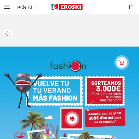
14
de
73