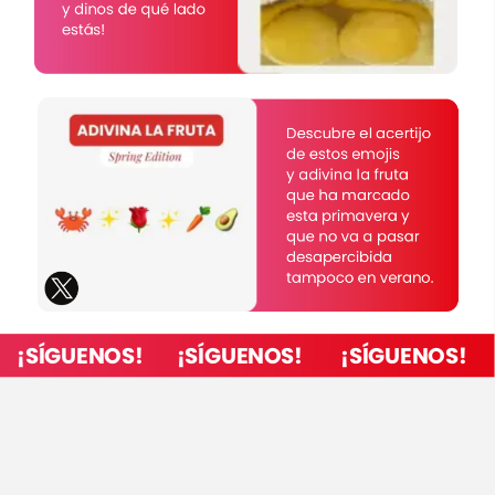
y
dinos
de
qué
lado
estás!
Descubre
el
acertijo
de
estos
emojis
y
adivina
la
fruta
que
ha
marcado
esta
primavera
y
que
no
va
a
pasar
desapercibida
tampoco
en
verano.
¡SÍGUENOS!
¡SÍGUENOS!
¡SÍGUENOS!