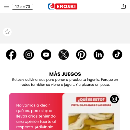
12
de
73
MÁS
JUEGOS
Retos
y
adivinanzas
para
poner
a
prueba
tu
ingenio.
Porque
en
redes
también
se
viene
a
jugar…
Y
a
picarse
un
poco.
No
vamos
a
decir
qué
es,
pero
sí
que
llevas
años
teniendo
una
opinión
fuerte
al
respecto.
¡Adivínalo