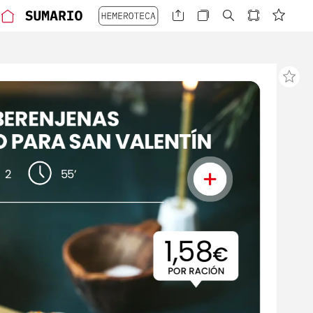
BERENJENAS
O
PARA
SAN
VALENTÍN
2
55’
1,58
€
POR
RACIÓN