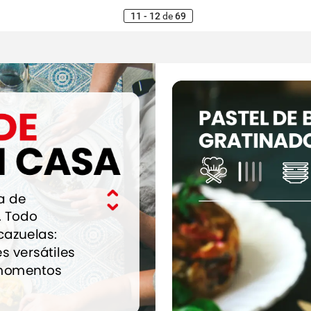
11 - 12
de
69
DE
PASTEL
DE
GRATINAD
N
CASA
a
de
.
Todo
cazuelas:
es
versátiles
omentos
oductos
de