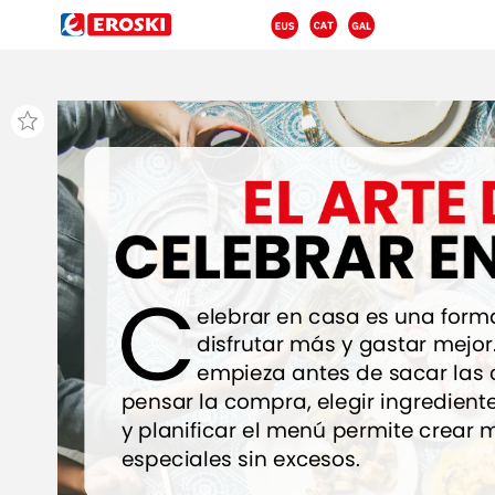
EL
ARTE
CELEBRAR
E
C
elebrar
en
casa
es
una
form
disfrutar
más
y
gastar
mejor
empieza
antes
de
sacar
las
pensar
la
compra,
elegir
ingredient
y
planificar
el
menú
permite
crear
m
especiales
sin
excesos.
Una
vez
en
la
tienda,
opta
por
pr