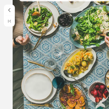
temporada
como
cítricos,
endibias,
acelgas,
espinacas….
Son
deliciosos
están
en
su
mejor
momento,
y
los
e
en
nuestras
tiendas
a
los
mejores
p
Y
si
tienes
que
elegir,
¿por
qué
no
lo
de
marca
EROSKI,
que
te
dan
calida
que
se
adaptan
a
todos
los
bolsillo
además,
tienen
el
distintivo
Siempr
sabrás
que
estás
comprando
la
opc
económica.
Tras
estos
primeros
pasos,
y
de
v
organizar
bien
los
tiempos
y
dar
pr
a
recetas
que
se
pueden
preparar
antelación
ayuda
a
vivir
la
celebrac
calma
y
a
cuidar
el
presupuesto.